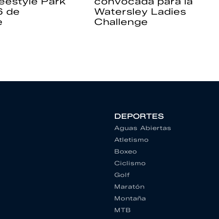
eestyle Park
convocada para la
6 de
Watersley Ladies
e
Challenge
DEPORTES
Aguas Abiertas
Atletismo
Boxeo
Ciclismo
Golf
Maratón
Montaña
MTB