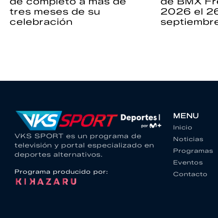
de completo a más de
de BMX Fr
tres meses de su
2026 el 2
celebración
septiembr
MENU
Inicio
VKS SPORT es un programa de
Noticias
televisión y portal especializado en
Programas
deportes alternativos.
Eventos
Programa producido por:
Contacto