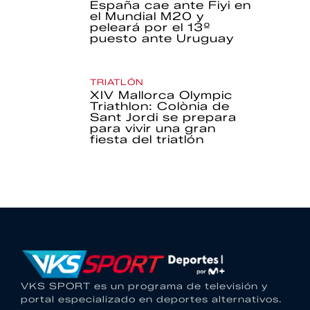
España cae ante Fiyi en
el Mundial M20 y
peleará por el 13º
puesto ante Uruguay
TRIATLÓN
XIV Mallorca Olympic
Triathlon: Colònia de
Sant Jordi se prepara
para vivir una gran
fiesta del triatlón
VKS SPORT es un programa de televisión y
portal especializado en deportes alternativos.