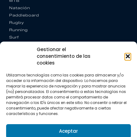
MTB
Natación
Paddleboard
Rugby
Running
Surf
Trail running
Gestionar el
Triatlón
consentimiento de las
cookies
CONTACTO
+34 922 303 191
Utilizamos tecnologías como las cookies para almacenar y/o
+34 662 342 177
acceder a la información del dispositivo. Lo hacemos para
info@vkssport.com
mejorar la experiencia de navegación y para mostrar anuncios
SÍGUENOS
(no) personalizados. El consentimiento a estas tecnologías nos
permitirá procesar datos como el comportamiento de
navegación o los ID's únicos en este sitio. No consentir o retirar el
consentimiento, puede afectar negativamente a ciertas
características y funciones.
Aceptar
Aviso legal
Política de privacidad