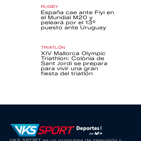
RUGBY
España cae ante Fiyi en
el Mundial M20 y
peleará por el 13º
puesto ante Uruguay
TRIATLÓN
XIV Mallorca Olympic
Triathlon: Colònia de
Sant Jordi se prepara
para vivir una gran
fiesta del triatlón
VKS SPORT es un programa de televisión y