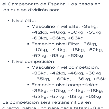
el Campeonato de España. Los pesos en
los que se dividirán son:
Nivel élite:
Masculino nivel Elite: -38kg,
-42kg, -46kg, -50kg, -55kg,
-60kg, -66kg, +66kg
Femenino nivel Elite: -36kg,
-40kg, -44kg, -48kg, -52kg,
-57kg, -63kg, +63kg
Nivel competición
Masculino nivel competición:
-38kg, -42kg, -46kg, -50kg,
– 55kg, – 60kg, – 66kg, +66k
Femenino nivel competición:
-36kg, -40kg, -44kg, -48kg,
-52kg, -57kg, -63kg, +63kg
La competición será retransmitida en
directo, habrá uno para cada tatami -8 en