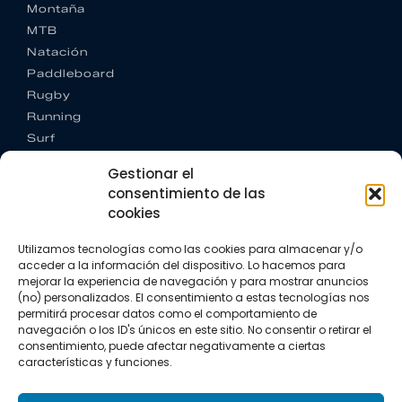
Montaña
MTB
Natación
Paddleboard
Rugby
Running
Surf
Trail running
Gestionar el
Triatlón
consentimiento de las
cookies
CONTACTO
+34 922 303 191
Utilizamos tecnologías como las cookies para almacenar y/o
+34 662 342 177
acceder a la información del dispositivo. Lo hacemos para
info@vkssport.com
mejorar la experiencia de navegación y para mostrar anuncios
SÍGUENOS
(no) personalizados. El consentimiento a estas tecnologías nos
permitirá procesar datos como el comportamiento de
navegación o los ID's únicos en este sitio. No consentir o retirar el
consentimiento, puede afectar negativamente a ciertas
características y funciones.