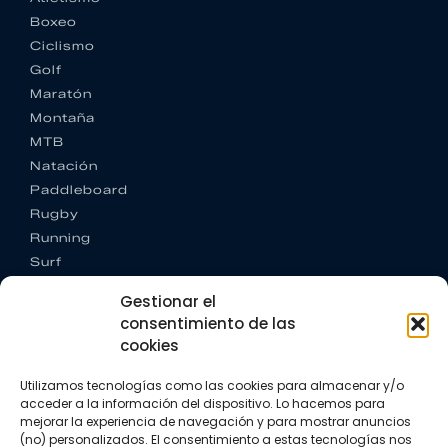
Boxeo
Ciclismo
Golf
Maratón
Montaña
MTB
Natación
Paddleboard
Rugby
Running
Surf
Trail running
Gestionar el
Triatlón
consentimiento de las
cookies
CONTACTO
+34 922 303 191
Utilizamos tecnologías como las cookies para almacenar y/o
+34 662 342 177
acceder a la información del dispositivo. Lo hacemos para
info@vkssport.com
mejorar la experiencia de navegación y para mostrar anuncios
SÍGUENOS
(no) personalizados. El consentimiento a estas tecnologías nos