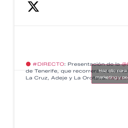
#DIRECTO
: Presentación de la
@
de Tenerife, que recorrerá los munic
Haz clic para
marketing y pe
La Cruz, Adeje y La Orotava.
https: