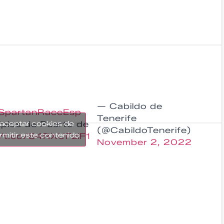
— Cabildo de
SpartanRaceEsp
Tenerife
ipios de Puerto de
 aceptar cookies de
(@CabildoTenerife)
rmitir este contenido
//t.co/84RXUFzlF1
November 2, 2022