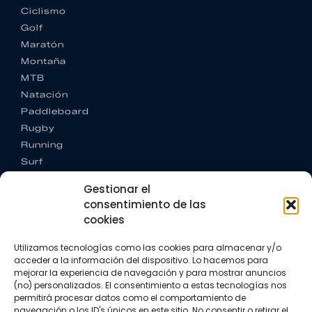
Ciclismo
Golf
Maratón
Montaña
MTB
Natación
Paddleboard
Rugby
Running
Surf
Trail running
Gestionar el
Triatlón
consentimiento de las
cookies
CONTACTO
+34 922 303 191
Utilizamos tecnologías como las cookies para almacenar y/o
+34 662 342 177
acceder a la información del dispositivo. Lo hacemos para
info@vkssport.com
mejorar la experiencia de navegación y para mostrar anuncios
SÍGUENOS
(no) personalizados. El consentimiento a estas tecnologías nos
permitirá procesar datos como el comportamiento de
navegación o los ID's únicos en este sitio. No consentir o retirar el