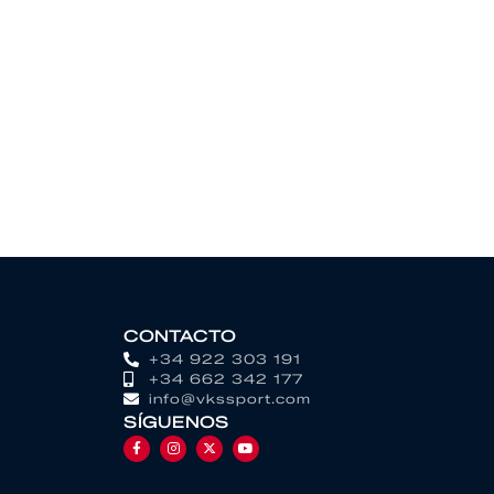
CONTACTO
+34 922 303 191
+34 662 342 177
info@vkssport.com
SÍGUENOS