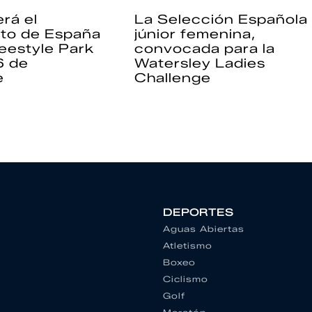
rá el
La Selección Española
to de España
júnior femenina,
eestyle Park
convocada para la
6 de
Watersley Ladies
e
Challenge
DEPORTES
Aguas Abiertas
Atletismo
Boxeo
Ciclismo
Golf