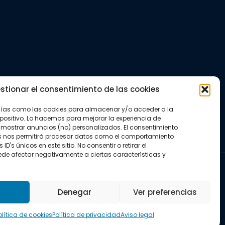
stionar el consentimiento de las cookies
gías como las cookies para almacenar y/o acceder a la
positivo. Lo hacemos para mejorar la experiencia de
mostrar anuncios (no) personalizados. El consentimiento
s nos permitirá procesar datos como el comportamiento
D's únicos en este sitio. No consentir o retirar el
de afectar negativamente a ciertas características y
kies
Denegar
Ver preferencias
olítica de cookies
Política de privacidad
Aviso legal