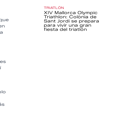
TRIATLÓN
XIV Mallorca Olympic
Triathlon: Colònia de
 que
Sant Jordi se prepara
para vivir una gran
en
fiesta del triatlón
da
des
í
olo
ás