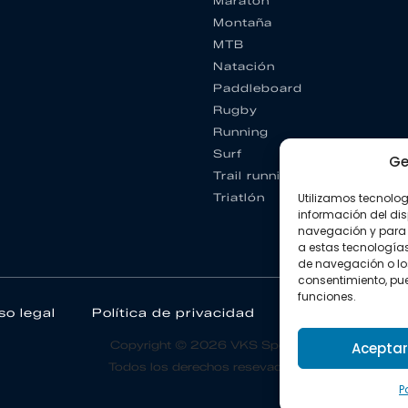
Maratón
Montaña
MTB
Natación
Paddleboard
Rugby
Running
Surf
Ge
Trail running
Utilizamos tecnolo
Triatlón
información del dis
navegación y para 
a estas tecnología
de navegación o los I
consentimiento, pue
funciones.
so legal
Política de privacidad
Política de coo
Copyright © 2026 VKS Sport.
Aceptar
Todos los derechos resevados.
P