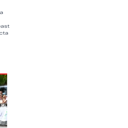
la
east
ecta