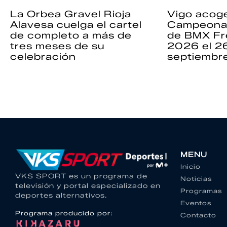
La Orbea Gravel Rioja
Vigo acoge
Alavesa cuelga el cartel
Campeona
de completo a más de
de BMX Fr
tres meses de su
2026 el 2
celebración
septiembr
MENU
Inicio
VKS SPORT es un programa de
Noticias
televisión y portal especializado en
Programas
deportes alternativos.
Eventos
Programa producido por:
Contacto