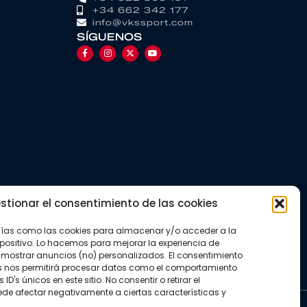
+34 662 342 177
info@vkssport.com
SÍGUENOS
stionar el consentimiento de las cookies
gías como las cookies para almacenar y/o acceder a la
positivo. Lo hacemos para mejorar la experiencia de
mostrar anuncios (no) personalizados. El consentimiento
s nos permitirá procesar datos como el comportamiento
D's únicos en este sitio. No consentir o retirar el
de afectar negativamente a ciertas características y