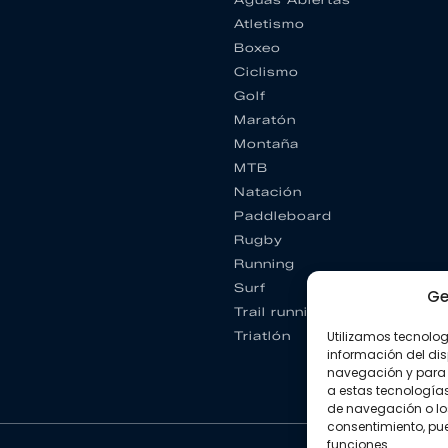
Atletismo
Boxeo
Ciclismo
Golf
Maratón
Montaña
MTB
Natación
Paddleboard
Rugby
Running
Surf
Ge
Trail running
Utilizamos tecnolo
Triatlón
información del dis
navegación y para 
a estas tecnología
de navegación o los I
consentimiento, pue
funciones.