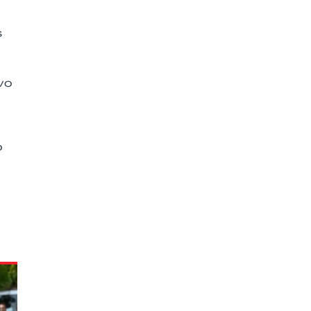
s
vo
o