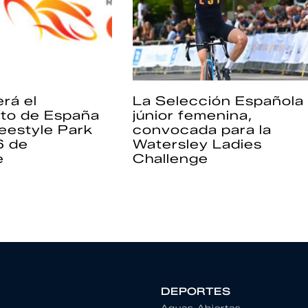
rá el
La Selección Española
to de España
júnior femenina,
eestyle Park
convocada para la
6 de
Watersley Ladies
e
Challenge
DEPORTES
Aguas Abiertas