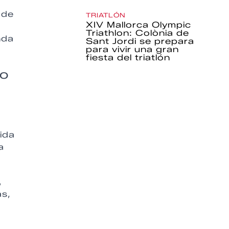
 de
TRIATLÓN
XIV Mallorca Olympic
Triathlon: Colònia de
nda
Sant Jordi se prepara
para vivir una gran
fiesta del triatlón
to
ida
a
,
s,