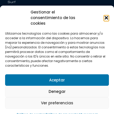
Surf
Trail running
Gestionar el
Triatlón
consentimiento de las
cookies
CONTACTO
+34 922 303 191
Utilizamos tecnologías como las cookies para almacenar y/o
+34 662 342 177
acceder a la información del dispositivo. Lo hacemos para
info@vkssport.com
mejorar la experiencia de navegación y para mostrar anuncios
SÍGUENOS
(no) personalizados. El consentimiento a estas tecnologías nos
permitirá procesar datos como el comportamiento de
navegación o los ID's únicos en este sitio. No consentir o retirar el
consentimiento, puede afectar negativamente a ciertas
características y funciones.
Aceptar
Aviso legal
Política de privacidad
Política de cookies
Denegar
Copyright © 2026 VKS Sport.
Ver preferencias
Todos los derechos resevados.