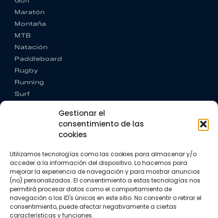
Golf
Maratón
Montaña
MTB
Natación
Paddleboard
Rugby
Running
Surf
Trail running
Gestionar el
Triatlón
consentimiento de las
cookies
CONTACTO
+34 922 303 191
Utilizamos tecnologías como las cookies para almacenar y/o
+34 662 342 177
acceder a la información del dispositivo. Lo hacemos para
info@vkssport.com
mejorar la experiencia de navegación y para mostrar anuncios
SÍGUENOS
(no) personalizados. El consentimiento a estas tecnologías nos
permitirá procesar datos como el comportamiento de
navegación o los ID's únicos en este sitio. No consentir o retirar el
consentimiento, puede afectar negativamente a ciertas
características y funciones.