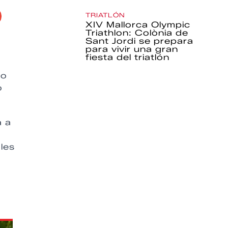
TRIATLÓN
XIV Mallorca Olympic
Triathlon: Colònia de
Sant Jordi se prepara
para vivir una gran
fiesta del triatlón
to
o
a a
les