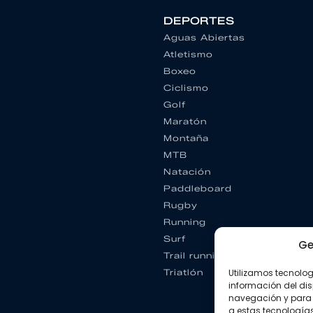
DEPORTES
Aguas Abiertas
Atletismo
Boxeo
Ciclismo
Golf
Maratón
Montaña
MTB
Natación
Paddleboard
Rugby
Running
Surf
Ge
Trail running
Utilizamos tecnolo
Triatlón
información del dis
navegación y para 
a estas tecnología