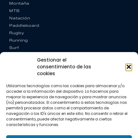
Montaña
MTB
Natación
Paddleboard
Rugby
Running
Surf
Trail running
Gestionar el
Triatlón
consentimiento de las
cookies
CONTACTO
+34 922 303 191
Utilizamos tecnologías como las cookies para almacenar y/o
+34 662 342 177
acceder a la información del dispositivo. Lo hacemos para
info@vkssport.com
mejorar la experiencia de navegación y para mostrar anuncios
SÍGUENOS
(no) personalizados. El consentimiento a estas tecnologías nos
permitirá procesar datos como el comportamiento de
navegación o los ID's únicos en este sitio. No consentir o retirar el
consentimiento, puede afectar negativamente a ciertas
características y funciones.