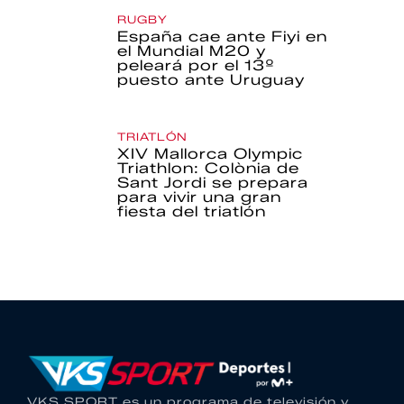
RUGBY
España cae ante Fiyi en
el Mundial M20 y
peleará por el 13º
puesto ante Uruguay
TRIATLÓN
XIV Mallorca Olympic
Triathlon: Colònia de
Sant Jordi se prepara
para vivir una gran
fiesta del triatlón
VKS SPORT es un programa de televisión y