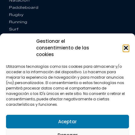
Natación
Paddleboard
Rugby
Running
Surf
Trail running
Gestionar el
Triatlón
consentimiento de las
cookies
CONTACTO
+34 922 303 191
Utilizamos tecnologías como las cookies para almacenar y/o
+34 662 342 177
acceder a la información del dispositivo. Lo hacemos para
info@vkssport.com
mejorar la experiencia de navegación y para mostrar anuncios
SÍGUENOS
(no) personalizados. El consentimiento a estas tecnologías nos
permitirá procesar datos como el comportamiento de
navegación o los ID's únicos en este sitio. No consentir o retirar el
consentimiento, puede afectar negativamente a ciertas
características y funciones.
Aceptar
Aviso legal
Política de privacidad
Política de cookies