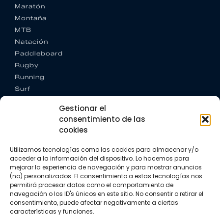
Maratón
Montaña
MTB
Natación
Paddleboard
Rugby
Running
Surf
Trail running
Gestionar el
Triatlón
consentimiento de las
cookies
CONTACTO
+34 922 303 191
Utilizamos tecnologías como las cookies para almacenar y/o
+34 662 342 177
acceder a la información del dispositivo. Lo hacemos para
info@vkssport.com
mejorar la experiencia de navegación y para mostrar anuncios
SÍGUENOS
(no) personalizados. El consentimiento a estas tecnologías nos
permitirá procesar datos como el comportamiento de
navegación o los ID's únicos en este sitio. No consentir o retirar el
consentimiento, puede afectar negativamente a ciertas
características y funciones.