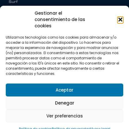
Surf
Trail running
Gestionar el
Triatlón
consentimiento de las
cookies
CONTACTO
+34 922 303 191
Utilizamos tecnologías como las cookies para almacenar y/o
+34 662 342 177
acceder a la información del dispositivo. Lo hacemos para
info@vkssport.com
mejorar la experiencia de navegación y para mostrar anuncios
SÍGUENOS
(no) personalizados. El consentimiento a estas tecnologías nos
permitirá procesar datos como el comportamiento de
navegación o los ID's únicos en este sitio. No consentir o retirar el
consentimiento, puede afectar negativamente a ciertas
características y funciones.
Aceptar
Aviso legal
Política de privacidad
Política de cookies
Denegar
Copyright © 2026 VKS Sport.
Ver preferencias
Todos los derechos resevados.
Política de cookies
Política de privacidad
Aviso legal