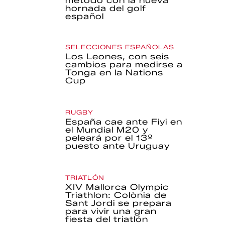
método con la nueva
hornada del golf
español
SELECCIONES ESPAÑOLAS
Los Leones, con seis
cambios para medirse a
Tonga en la Nations
Cup
RUGBY
España cae ante Fiyi en
el Mundial M20 y
peleará por el 13º
puesto ante Uruguay
TRIATLÓN
XIV Mallorca Olympic
Triathlon: Colònia de
Sant Jordi se prepara
para vivir una gran
fiesta del triatlón