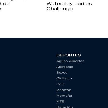
6 de
Watersley Ladies
e
Challenge
DEPORTES
Aguas Abiertas
Atletismo
Boxeo
Ciclismo
Golf
Maratón
Montaña
MTB
Natación