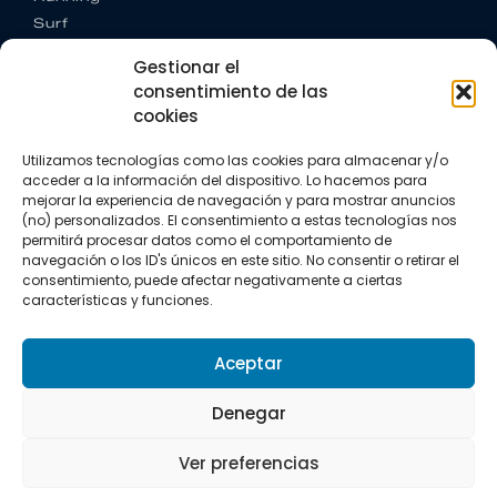
Surf
Trail running
Gestionar el
Triatlón
consentimiento de las
cookies
CONTACTO
+34 922 303 191
Utilizamos tecnologías como las cookies para almacenar y/o
+34 662 342 177
acceder a la información del dispositivo. Lo hacemos para
info@vkssport.com
mejorar la experiencia de navegación y para mostrar anuncios
SÍGUENOS
(no) personalizados. El consentimiento a estas tecnologías nos
permitirá procesar datos como el comportamiento de
navegación o los ID's únicos en este sitio. No consentir o retirar el
consentimiento, puede afectar negativamente a ciertas
características y funciones.
Aceptar
Aviso legal
Política de privacidad
Política de cookies
Denegar
Copyright © 2026 VKS Sport.
Ver preferencias
Todos los derechos resevados.