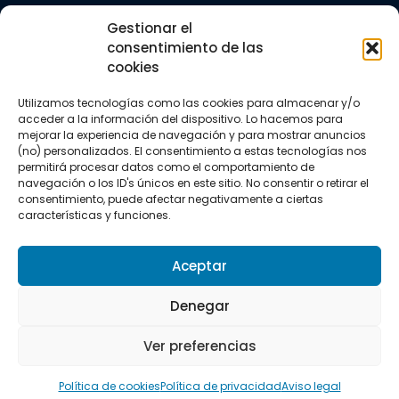
Trail running
Gestionar el
Triatlón
consentimiento de las
cookies
CONTACTO
+34 922 303 191
Utilizamos tecnologías como las cookies para almacenar y/o
+34 662 342 177
acceder a la información del dispositivo. Lo hacemos para
info@vkssport.com
mejorar la experiencia de navegación y para mostrar anuncios
SÍGUENOS
(no) personalizados. El consentimiento a estas tecnologías nos
permitirá procesar datos como el comportamiento de
navegación o los ID's únicos en este sitio. No consentir o retirar el
consentimiento, puede afectar negativamente a ciertas
características y funciones.
Aceptar
Aviso legal
Política de privacidad
Política de cookies
Denegar
Copyright © 2026 VKS Sport.
Ver preferencias
Todos los derechos resevados.
Política de cookies
Política de privacidad
Aviso legal