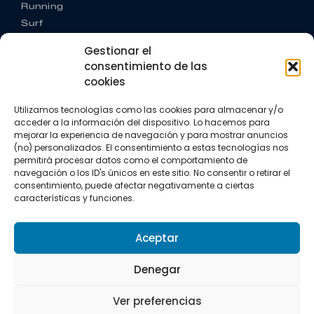
Running
Surf
Trail running
Gestionar el
Triatlón
consentimiento de las
cookies
CONTACTO
+34 922 303 191
Utilizamos tecnologías como las cookies para almacenar y/o
+34 662 342 177
acceder a la información del dispositivo. Lo hacemos para
info@vkssport.com
mejorar la experiencia de navegación y para mostrar anuncios
SÍGUENOS
(no) personalizados. El consentimiento a estas tecnologías nos
permitirá procesar datos como el comportamiento de
navegación o los ID's únicos en este sitio. No consentir o retirar el
consentimiento, puede afectar negativamente a ciertas
características y funciones.
Aceptar
Aviso legal
Política de privacidad
Política de cookies
Denegar
Copyright © 2026 VKS Sport.
Ver preferencias
Todos los derechos resevados.