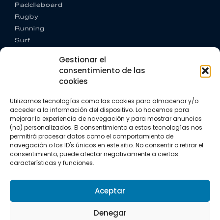
Paddleboard
Rugby
Running
Surf
Trail running
Gestionar el
Triatlón
consentimiento de las
cookies
CONTACTO
+34 922 303 191
Utilizamos tecnologías como las cookies para almacenar y/o
+34 662 342 177
acceder a la información del dispositivo. Lo hacemos para
info@vkssport.com
mejorar la experiencia de navegación y para mostrar anuncios
SÍGUENOS
(no) personalizados. El consentimiento a estas tecnologías nos
permitirá procesar datos como el comportamiento de
navegación o los ID's únicos en este sitio. No consentir o retirar el
consentimiento, puede afectar negativamente a ciertas
características y funciones.
Aceptar
Aviso legal
Política de privacidad
Política de cookies
Denegar