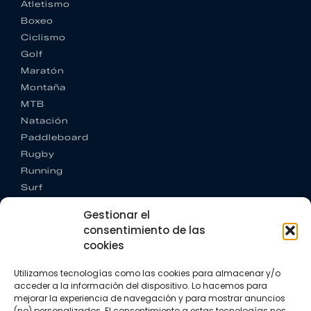
Atletismo
Boxeo
Ciclismo
Golf
Maratón
Montaña
MTB
Natación
Paddleboard
Rugby
Running
Surf
Trail running
Gestionar el
Triatlón
consentimiento de las
cookies
CONTACTO
+34 922 303 191
Utilizamos tecnologías como las cookies para almacenar y/o
+34 662 342 177
acceder a la información del dispositivo. Lo hacemos para
info@vkssport.com
mejorar la experiencia de navegación y para mostrar anuncios
SÍGUENOS
(no) personalizados. El consentimiento a estas tecnologías nos