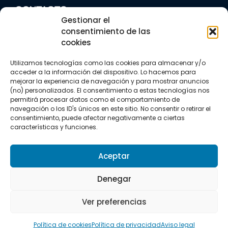
CONTACTO
Gestionar el
+34 922 303 191
+34 662 342 177
consentimiento de las
info@vkssport.com
cookies
SÍGUENOS
Utilizamos tecnologías como las cookies para almacenar y/o
acceder a la información del dispositivo. Lo hacemos para
mejorar la experiencia de navegación y para mostrar anuncios
(no) personalizados. El consentimiento a estas tecnologías nos
permitirá procesar datos como el comportamiento de
navegación o los ID's únicos en este sitio. No consentir o retirar el
consentimiento, puede afectar negativamente a ciertas
Aviso legal
Política de privacidad
características y funciones.
Política de cookies
Aceptar
Copyright © 2026 VKS Sport.
Todos los derechos resevados.
Denegar
Ver preferencias
Política de cookies
Política de privacidad
Aviso legal