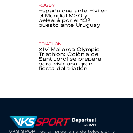
RUGBY
España cae ante Fiyi en
el Mundial M20 y
peleará por el 13º
puesto ante Uruguay
TRIATLÓN
XIV Mallorca Olympic
Triathlon: Colònia de
Sant Jordi se prepara
para vivir una gran
fiesta del triatlón
VKS SPORT es un programa de televisión y