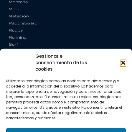
Montaña
MTB
Natación
Paddleboard
Rugby
Running
Surf
Trail running
Gestionar el
Triatlón
consentimiento de las
cookies
CONTACTO
+34 922 303 191
Utilizamos tecnologías como las cookies para almacenar y/o
+34 662 342 177
acceder a la información del dispositivo. Lo hacemos para
info@vkssport.com
mejorar la experiencia de navegación y para mostrar anuncios
SÍGUENOS
(no) personalizados. El consentimiento a estas tecnologías nos
permitirá procesar datos como el comportamiento de
navegación o los ID's únicos en este sitio. No consentir o retirar el
consentimiento, puede afectar negativamente a ciertas
características y funciones.