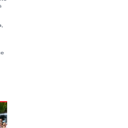
s
a,
e
te