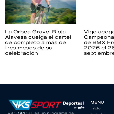
La Orbea Gravel Rioja
Vigo acoge
Alavesa cuelga el cartel
Campeona
de completo a más de
de BMX Fr
tres meses de su
2026 el 2
celebración
septiembr
MENU
Inicio
VKS SPORT es un programa de