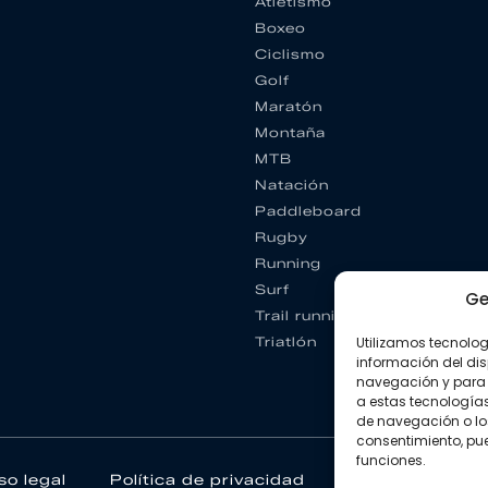
Atletismo
Boxeo
Ciclismo
Golf
Maratón
Montaña
MTB
Natación
Paddleboard
Rugby
Running
Surf
Ge
Trail running
Utilizamos tecnolo
Triatlón
información del dis
navegación y para 
a estas tecnología
de navegación o los I
consentimiento, pue
funciones.
so legal
Política de privacidad
Política de coo