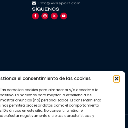
info@vkssport.com
SÍGUENOS
stionar el consentimiento de las cookies
gías como las cookies para almacenar y/o acceder a la
positivo. Lo hacemos para mejorar la experiencia de
mostrar anuncios (no) personalizados. El consentimiento
s nos permitirá procesar datos como el comportamiento
D's únicos en este sitio. No consentir o retirar el
de afectar negativamente a ciertas características y
kies