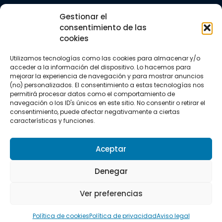
Trail running
Gestionar el
Triatlón
consentimiento de las
cookies
CONTACTO
+34 922 303 191
Utilizamos tecnologías como las cookies para almacenar y/o
+34 662 342 177
acceder a la información del dispositivo. Lo hacemos para
info@vkssport.com
mejorar la experiencia de navegación y para mostrar anuncios
SÍGUENOS
(no) personalizados. El consentimiento a estas tecnologías nos
permitirá procesar datos como el comportamiento de
navegación o los ID's únicos en este sitio. No consentir o retirar el
consentimiento, puede afectar negativamente a ciertas
características y funciones.
Aceptar
Aviso legal
Política de privacidad
Política de cookies
Denegar
Copyright © 2026 VKS Sport.
Ver preferencias
Todos los derechos resevados.
Política de cookies
Política de privacidad
Aviso legal