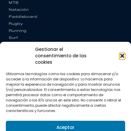
MTB
Natación
Paddleboard
Rugby
Running
Surf
Trail running
Gestionar el
Triatlón
consentimiento de las
cookies
CONTACTO
+34 922 303 191
Utilizamos tecnologías como las cookies para almacenar y/o
+34 662 342 177
acceder a la información del dispositivo. Lo hacemos para
info@vkssport.com
mejorar la experiencia de navegación y para mostrar anuncios
SÍGUENOS
(no) personalizados. El consentimiento a estas tecnologías nos
permitirá procesar datos como el comportamiento de
navegación o los ID's únicos en este sitio. No consentir o retirar el
consentimiento, puede afectar negativamente a ciertas
características y funciones.
Aceptar
Aviso legal
Política de privacidad