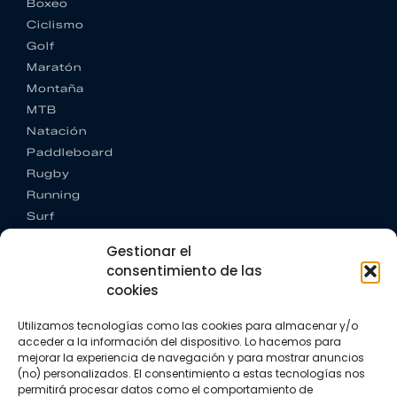
Boxeo
Ciclismo
Golf
Maratón
Montaña
MTB
Natación
Paddleboard
Rugby
Running
Surf
Trail running
Gestionar el
Triatlón
consentimiento de las
cookies
CONTACTO
+34 922 303 191
Utilizamos tecnologías como las cookies para almacenar y/o
+34 662 342 177
acceder a la información del dispositivo. Lo hacemos para
info@vkssport.com
mejorar la experiencia de navegación y para mostrar anuncios
SÍGUENOS
(no) personalizados. El consentimiento a estas tecnologías nos
permitirá procesar datos como el comportamiento de