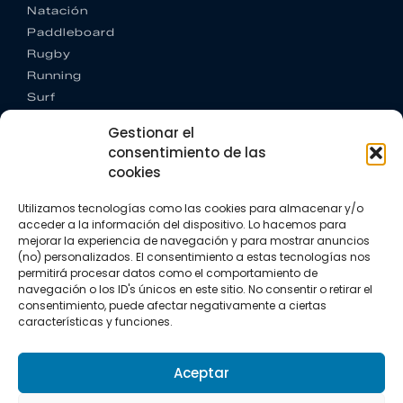
Natación
Paddleboard
Rugby
Running
Surf
Trail running
Gestionar el
Triatlón
consentimiento de las
cookies
CONTACTO
+34 922 303 191
Utilizamos tecnologías como las cookies para almacenar y/o
+34 662 342 177
acceder a la información del dispositivo. Lo hacemos para
info@vkssport.com
mejorar la experiencia de navegación y para mostrar anuncios
SÍGUENOS
(no) personalizados. El consentimiento a estas tecnologías nos
permitirá procesar datos como el comportamiento de
navegación o los ID's únicos en este sitio. No consentir o retirar el
consentimiento, puede afectar negativamente a ciertas
características y funciones.
Aceptar
Aviso legal
Política de privacidad
Política de cookies