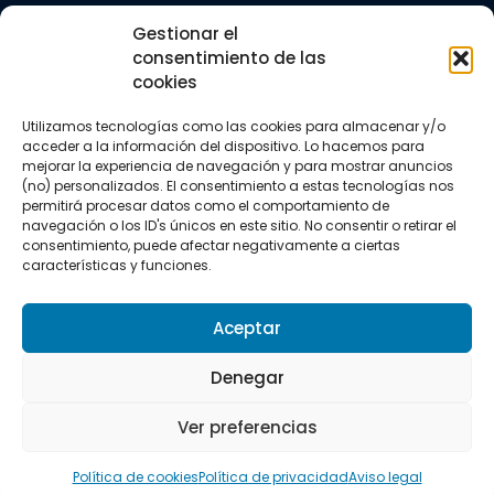
Trail running
Gestionar el
Triatlón
consentimiento de las
cookies
CONTACTO
+34 922 303 191
Utilizamos tecnologías como las cookies para almacenar y/o
+34 662 342 177
acceder a la información del dispositivo. Lo hacemos para
info@vkssport.com
mejorar la experiencia de navegación y para mostrar anuncios
SÍGUENOS
(no) personalizados. El consentimiento a estas tecnologías nos
permitirá procesar datos como el comportamiento de
navegación o los ID's únicos en este sitio. No consentir o retirar el
consentimiento, puede afectar negativamente a ciertas
características y funciones.
Aceptar
Aviso legal
Política de privacidad
Política de cookies
Denegar
Copyright © 2026 VKS Sport.
Ver preferencias
Todos los derechos resevados.
Política de cookies
Política de privacidad
Aviso legal