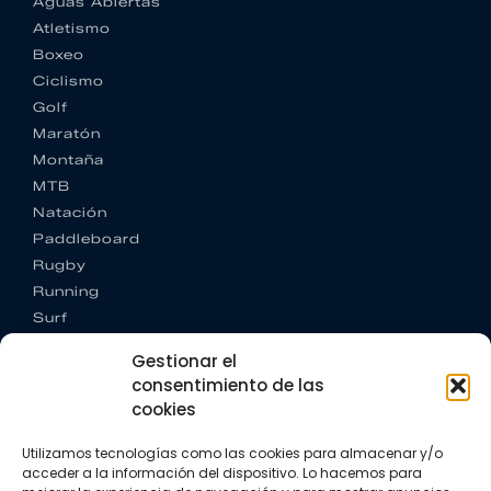
Aguas Abiertas
Atletismo
Boxeo
Ciclismo
Golf
Maratón
Montaña
MTB
Natación
Paddleboard
Rugby
Running
Surf
Trail running
Gestionar el
Triatlón
consentimiento de las
cookies
CONTACTO
+34 922 303 191
Utilizamos tecnologías como las cookies para almacenar y/o
+34 662 342 177
acceder a la información del dispositivo. Lo hacemos para
info@vkssport.com