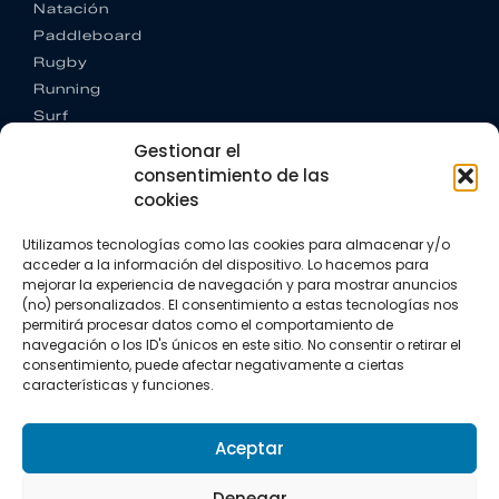
Natación
Paddleboard
Rugby
Running
Surf
Trail running
Gestionar el
Triatlón
consentimiento de las
cookies
CONTACTO
+34 922 303 191
Utilizamos tecnologías como las cookies para almacenar y/o
+34 662 342 177
acceder a la información del dispositivo. Lo hacemos para
info@vkssport.com
mejorar la experiencia de navegación y para mostrar anuncios
(no) personalizados. El consentimiento a estas tecnologías nos
SÍGUENOS
permitirá procesar datos como el comportamiento de
navegación o los ID's únicos en este sitio. No consentir o retirar el
consentimiento, puede afectar negativamente a ciertas
características y funciones.
Aceptar
Aviso legal
Política de privacidad
Política de cookies
Denegar