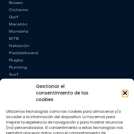
Boxeo
Ciclismo
Golf
Maratón
Montaña
MTB
Natación
Paddleboard
Rugby
Running
Surf
Trail running
Gestionar el
Triatlón
consentimiento de las
cookies
CONTACTO
+34 922 303 191
Utilizamos tecnologías como las cookies para almacenar y/o
+34 662 342 177
acceder a la información del dispositivo. Lo hacemos para
info@vkssport.com
mejorar la experiencia de navegación y para mostrar anuncios
SÍGUENOS
(no) personalizados. El consentimiento a estas tecnologías nos
permitirá procesar datos como el comportamiento de