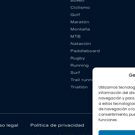
Boxeo
Ciclismo
Golf
Maratón
Montaña
MTB
Natación
Paddleboard
Rugby
Running
Surf
Ge
Trail running
Triatlón
Utilizamos tecnolo
información del dis
navegación y para 
a estas tecnología
de navegación o los I
consentimiento, pue
funciones.
so legal
Política de privacidad
Política de coo