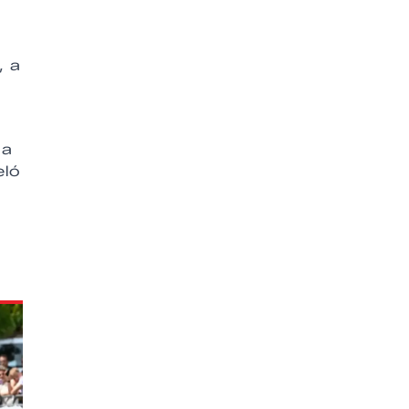
, a
 a
eló