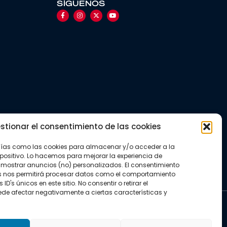
SÍGUENOS
stionar el consentimiento de las cookies
gías como las cookies para almacenar y/o acceder a la
positivo. Lo hacemos para mejorar la experiencia de
mostrar anuncios (no) personalizados. El consentimiento
s nos permitirá procesar datos como el comportamiento
D's únicos en este sitio. No consentir o retirar el
de afectar negativamente a ciertas características y
kies