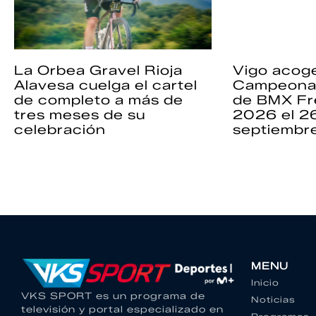
La Orbea Gravel Rioja
Vigo acoge
Alavesa cuelga el cartel
Campeona
de completo a más de
de BMX Fr
tres meses de su
2026 el 2
celebración
septiembr
MENU
Inicio
VKS SPORT es un programa de
Noticias
televisión y portal especializado en