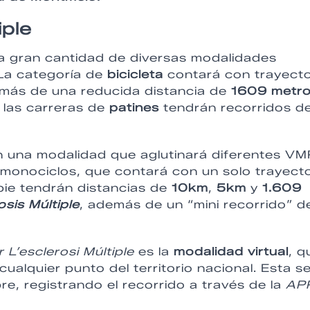
iple
a gran cantidad de diversas modalidades
 La categoría de
bicicleta
contará con trayect
emás de una reducida distancia de
1609 metr
 las carreras de
patines
tendrán recorridos d
n una modalidad que aglutinará diferentes VM
o monociclos, que contará con un solo trayect
 pie tendrán distancias de
10km
,
5km
y
1.609
sis Múltiple
, además de un “mini recorrido” d
 L’esclerosi Múltiple
es la
modalidad virtual
, q
ualquier punto del territorio nacional. Esta s
bre, registrando el recorrido a través de la
AP