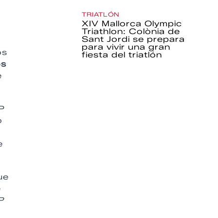
TRIATLÓN
XIV Mallorca Olympic
Triathlon: Colònia de
Sant Jordi se prepara
para vivir una gran
os
fiesta del triatlón
os
e
P
o
e
ue
e
P