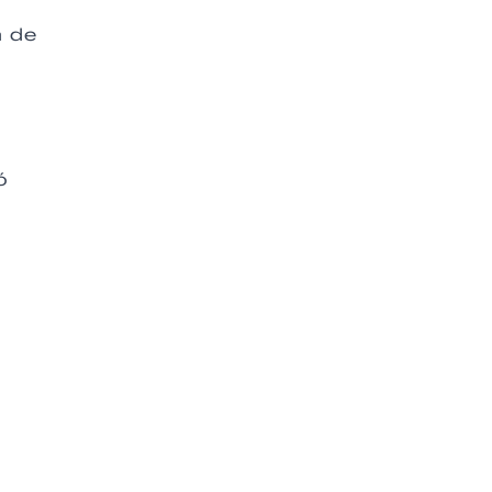
a de
ó