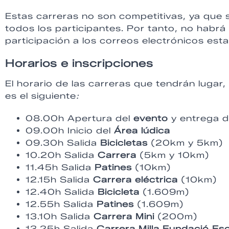
Estas carreras no son competitivas, ya que s
todos los participantes. Por tanto, no habrá
participación a los correos electrónicos est
Horarios e inscripciones
El horario de las carreras que tendrán lugar,
es el siguiente
:
08.00h Apertura del
evento
y entrega 
09.00h Inicio del
Área lúdica
09.30h Salida
Bicicletas
(20km y 5km)
10.20h Salida
Carrera
(5km y 10km)
11.45h Salida
Patines
(10km)
12.15h Salida
Carrera eléctrica
(10km)
12.40h Salida
Bicicleta
(1.609m)
12.55h Salida
Patines
(1.609m)
13.10h Salida
Carrera Mini
(200m)
13.25h Salida
Carrera Milla Fundació Esc