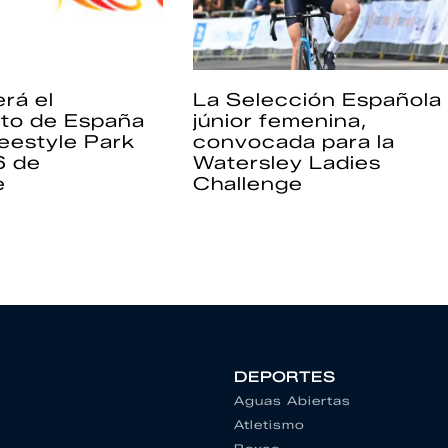
rá el
La Selección Española
to de España
júnior femenina,
eestyle Park
convocada para la
6 de
Watersley Ladies
e
Challenge
DEPORTES
Aguas Abiertas
Atletismo