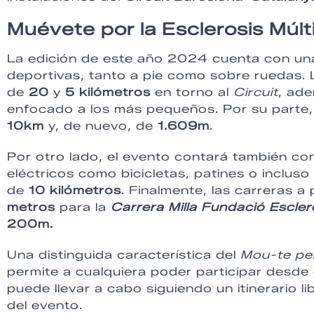
Muévete por la Esclerosis Múlt
La edición de este año 2024 cuenta con un
deportivas, tanto a pie como sobre ruedas.
de
20
y
5 kilómetros
en torno al
Circuit
, ad
enfocado a los más pequeños. Por su parte,
10km
y, de nuevo, de
1.609m
.
Por otro lado, el evento contará también co
eléctricos como bicicletas, patines o inclus
de
10 kilómetros
. Finalmente, las carreras a
metros
para la
Carrera Milla Fundació Esclero
200m.
Una distinguida característica del
Mou-te per
permite a cualquiera poder participar desde c
puede llevar a cabo siguiendo un itinerario li
del evento.