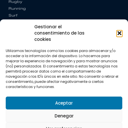
Rugby
Running
Surf
Trail running
Gestionar el
Triatlón
consentimiento de las
cookies
CONTACTO
+34 922 303 191
Utilizamos tecnologías como las cookies para almacenar y/o
+34 662 342 177
acceder a la información del dispositivo. Lo hacemos para
info@vkssport.com
mejorar la experiencia de navegación y para mostrar anuncios
SÍGUENOS
(no) personalizados. El consentimiento a estas tecnologías nos
permitirá procesar datos como el comportamiento de
navegación o los ID's únicos en este sitio. No consentir o retirar el
consentimiento, puede afectar negativamente a ciertas
características y funciones.
Aceptar
Aviso legal
Política de privacidad
Política de cookies
Denegar
Copyright © 2026 VKS Sport.