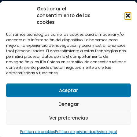
Trail running
Gestionar el
Triatlón
consentimiento de las
cookies
CONTACTO
+34 922 303 191
Utilizamos tecnologías como las cookies para almacenar y/o
+34 662 342 177
acceder a la información del dispositivo. Lo hacemos para
info@vkssport.com
mejorar la experiencia de navegación y para mostrar anuncios
SÍGUENOS
(no) personalizados. El consentimiento a estas tecnologías nos
permitirá procesar datos como el comportamiento de
navegación o los ID's únicos en este sitio. No consentir o retirar el
consentimiento, puede afectar negativamente a ciertas
características y funciones.
Aceptar
Aviso legal
Política de privacidad
Política de cookies
Denegar
Copyright © 2026 VKS Sport.
Ver preferencias
Todos los derechos resevados.
Política de cookies
Política de privacidad
Aviso legal