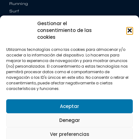
Running
Surf
Trail running
Gestionar el
Triatlón
consentimiento de las
cookies
CONTACTO
+34 922 303 191
Utilizamos tecnologías como las cookies para almacenar y/o
+34 662 342 177
acceder a la información del dispositivo. Lo hacemos para
info@vkssport.com
mejorar la experiencia de navegación y para mostrar anuncios
SÍGUENOS
(no) personalizados. El consentimiento a estas tecnologías nos
permitirá procesar datos como el comportamiento de
navegación o los ID's únicos en este sitio. No consentir o retirar el
consentimiento, puede afectar negativamente a ciertas
características y funciones.
Aceptar
Aviso legal
Política de privacidad
Política de cookies
Denegar
Copyright © 2026 VKS Sport.
Ver preferencias
Todos los derechos resevados.