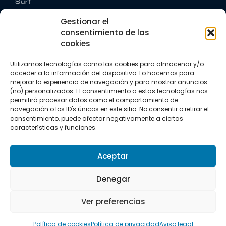
Surf
Trail running
Gestionar el
Triatlón
consentimiento de las
cookies
CONTACTO
+34 922 303 191
Utilizamos tecnologías como las cookies para almacenar y/o
+34 662 342 177
acceder a la información del dispositivo. Lo hacemos para
info@vkssport.com
mejorar la experiencia de navegación y para mostrar anuncios
SÍGUENOS
(no) personalizados. El consentimiento a estas tecnologías nos
permitirá procesar datos como el comportamiento de
navegación o los ID's únicos en este sitio. No consentir o retirar el
consentimiento, puede afectar negativamente a ciertas
características y funciones.
Aceptar
Aviso legal
Política de privacidad
Política de cookies
Denegar
Copyright © 2026 VKS Sport.
Ver preferencias
Todos los derechos resevados.
Política de cookies
Política de privacidad
Aviso legal