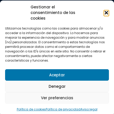
Trail running
Gestionar el
Triatlón
consentimiento de las
cookies
CONTACTO
+34 922 303 191
Utilizamos tecnologías como las cookies para almacenar y/o
+34 662 342 177
acceder a la información del dispositivo. Lo hacemos para
info@vkssport.com
mejorar la experiencia de navegación y para mostrar anuncios
SÍGUENOS
(no) personalizados. El consentimiento a estas tecnologías nos
permitirá procesar datos como el comportamiento de
navegación o los ID's únicos en este sitio. No consentir o retirar el
consentimiento, puede afectar negativamente a ciertas
características y funciones.
Aceptar
Aviso legal
Política de privacidad
Política de cookies
Denegar
Copyright © 2026 VKS Sport.
Ver preferencias
Todos los derechos resevados.
Política de cookies
Política de privacidad
Aviso legal