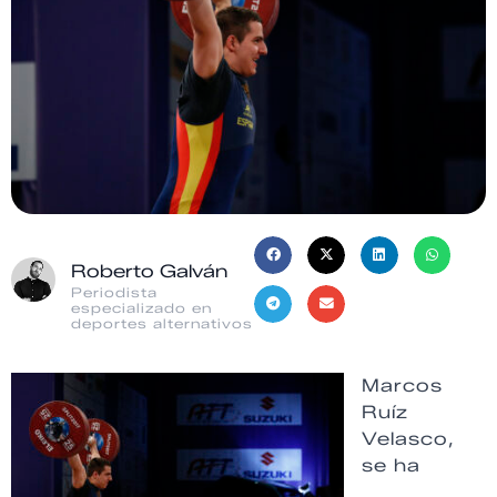
Roberto Galván
Periodista
especializado en
deportes alternativos
Marcos
Ruíz
Velasco,
se ha