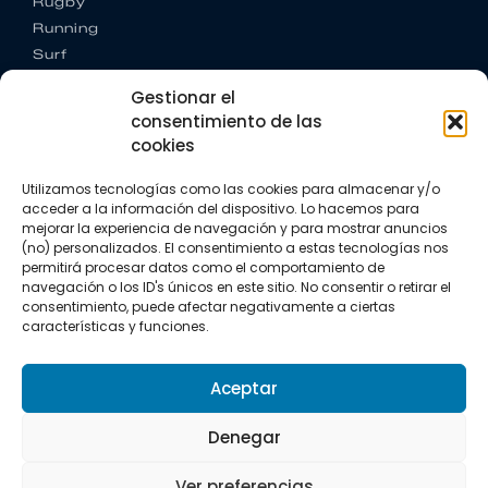
Rugby
Running
Surf
Trail running
Gestionar el
Triatlón
consentimiento de las
cookies
CONTACTO
+34 922 303 191
Utilizamos tecnologías como las cookies para almacenar y/o
+34 662 342 177
acceder a la información del dispositivo. Lo hacemos para
info@vkssport.com
mejorar la experiencia de navegación y para mostrar anuncios
SÍGUENOS
(no) personalizados. El consentimiento a estas tecnologías nos
permitirá procesar datos como el comportamiento de
navegación o los ID's únicos en este sitio. No consentir o retirar el
consentimiento, puede afectar negativamente a ciertas
características y funciones.
Aceptar
Aviso legal
Política de privacidad
Política de cookies
Denegar
Copyright © 2026 VKS Sport.
Ver preferencias