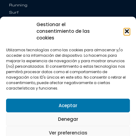
Running
Surf
Trail running
Gestionar el
Triatlón
consentimiento de las
cookies
CONTACTO
+34 922 303 191
Utilizamos tecnologías como las cookies para almacenar y/o
+34 662 342 177
acceder a la información del dispositivo. Lo hacemos para
info@vkssport.com
mejorar la experiencia de navegación y para mostrar anuncios
SÍGUENOS
(no) personalizados. El consentimiento a estas tecnologías nos
permitirá procesar datos como el comportamiento de
navegación o los ID's únicos en este sitio. No consentir o retirar el
consentimiento, puede afectar negativamente a ciertas
características y funciones.
Aceptar
Aviso legal
Política de privacidad
Política de cookies
Denegar
Copyright © 2026 VKS Sport.
Ver preferencias
Todos los derechos resevados.