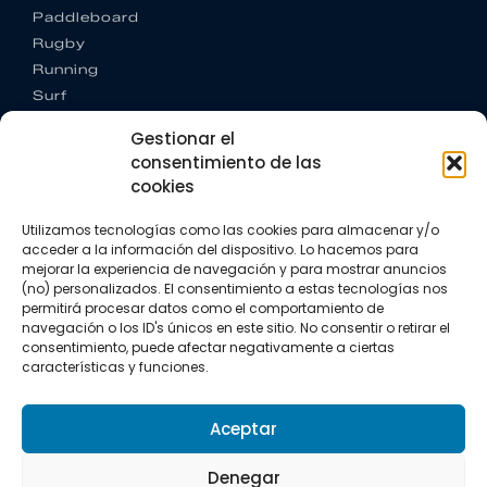
Paddleboard
Rugby
Running
Surf
Trail running
Gestionar el
Triatlón
consentimiento de las
cookies
CONTACTO
+34 922 303 191
Utilizamos tecnologías como las cookies para almacenar y/o
+34 662 342 177
acceder a la información del dispositivo. Lo hacemos para
info@vkssport.com
mejorar la experiencia de navegación y para mostrar anuncios
SÍGUENOS
(no) personalizados. El consentimiento a estas tecnologías nos
permitirá procesar datos como el comportamiento de
navegación o los ID's únicos en este sitio. No consentir o retirar el
consentimiento, puede afectar negativamente a ciertas
características y funciones.
Aceptar
Aviso legal
Política de privacidad
Política de cookies
Denegar