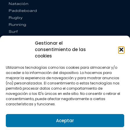
Natación
Paddleboard
Rugby
Running
Surf
Trail running
Gestionar el
Triatlón
consentimiento de las
cookies
CONTACTO
+34 922 303 191
Utilizamos tecnologías como las cookies para almacenar y/o
+34 662 342 177
acceder a la información del dispositivo. Lo hacemos para
info@vkssport.com
mejorar la experiencia de navegación y para mostrar anuncios
SÍGUENOS
(no) personalizados. El consentimiento a estas tecnologías nos
permitirá procesar datos como el comportamiento de
navegación o los ID's únicos en este sitio. No consentir o retirar el
consentimiento, puede afectar negativamente a ciertas
características y funciones.
Aceptar
Aviso legal
Política de privacidad
Política de cookies