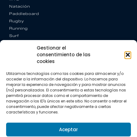
Natación
Paddleboard
Rugby
Running
Surf
Trail running
Gestionar el
Triatlón
consentimiento de las
cookies
CONTACTO
+34 922 303 191
Utilizamos tecnologías como las cookies para almacenar y/o
+34 662 342 177
acceder a la información del dispositivo. Lo hacemos para
info@vkssport.com
mejorar la experiencia de navegación y para mostrar anuncios
SÍGUENOS
(no) personalizados. El consentimiento a estas tecnologías nos
permitirá procesar datos como el comportamiento de
navegación o los ID's únicos en este sitio. No consentir o retirar el
consentimiento, puede afectar negativamente a ciertas
características y funciones.
Aceptar
Aviso legal
Política de privacidad
Política de cookies