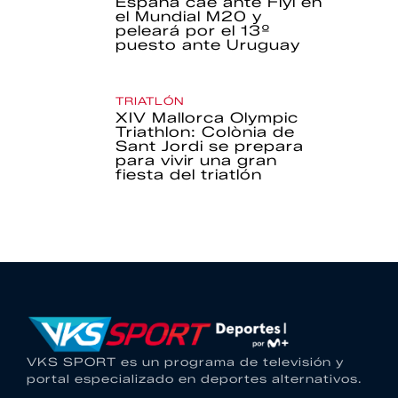
España cae ante Fiyi en
el Mundial M20 y
peleará por el 13º
puesto ante Uruguay
TRIATLÓN
XIV Mallorca Olympic
Triathlon: Colònia de
Sant Jordi se prepara
para vivir una gran
fiesta del triatlón
VKS SPORT es un programa de televisión y
portal especializado en deportes alternativos.