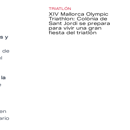
TRIATLÓN
XIV Mallorca Olympic
Triathlon: Colònia de
Sant Jordi se prepara
para vivir una gran
fiesta del triatlón
s y
o de
l
 la
e
s
 en
ario