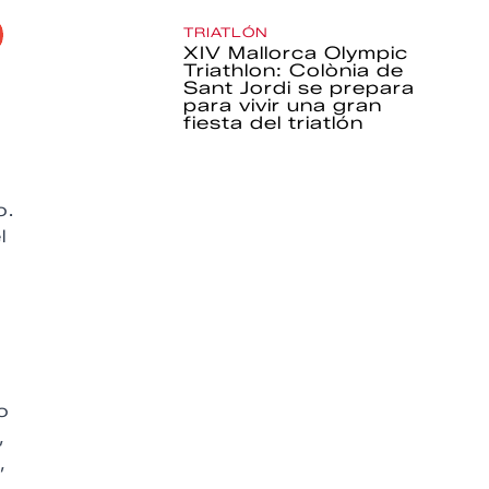
TRIATLÓN
XIV Mallorca Olympic
Triathlon: Colònia de
Sant Jordi se prepara
para vivir una gran
fiesta del triatlón
o.
l
o
,
,