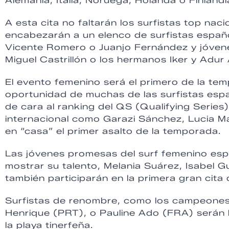
Alemania, Italia, Noruega, Holanda o Finlandi
A esta cita no faltarán los surfistas top na
encabezarán a un elenco de surfistas español
Vicente Romero o Juanjo Fernández y jóvene
Miguel Castrillón o los hermanos Iker y Adur 
El evento femenino será el primero de la tem
oportunidad de muchas de las surfistas es
de cara al ranking del QS (Qualifying Serie
internacional como Garazi Sánchez, Lucia Ma
en “casa” el primer asalto de la temporada.
Las jóvenes promesas del surf femenino esp
mostrar su talento, Melania Suárez, Isabel
también participarán en la primera gran cita 
Surfistas de renombre, como los campeones
Henrique (PRT), o Pauline Ado (FRA) serán los
la playa tinerfeña.