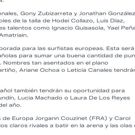
a.
cionales, Gony Zubizarreta y Jonathan Gonzále
es de la talla de Hodei Collazo, Luis Díaz,
s talentos como Ignacio Guisasola, Yael Peña
Amatriain.
porada para las surfistas europeas. Esta será
pañolas para sumar una buena cantidad de pu
s). Nombres tan asentados en el plano
rtiño, Ariane Ochoa o Leticia Canales tendrá
añol también tendrán su oportunidad para
 Gundín, Lucia Machado o Laura De Los Reyes
del año.
 de Europa Jorgann Couzinet (FRA) y Carol
 claros rivales a batir en la arena y las olas