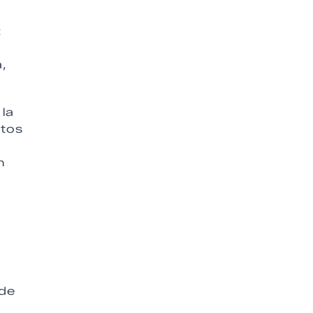
z
,
 la
ntos
n
 de