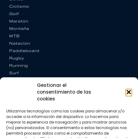
Ciclismo
Golf
Maratón
Montaña
MTB
Natación
Paddleboard
Rugby
Running
Surf
Trail running
Gestionar el
Triatlón
consentimiento de las
cookies
CONTACTO
+34 922 303 191
Utilizamos tecnologías como las cookies para almacenar y/o
+34 662 342 177
acceder a la información del dispositivo. Lo hacemos para
info@vkssport.com
mejorar la experiencia de navegación y para mostrar anuncios
SÍGUENOS
(no) personalizados. El consentimiento a estas tecnologías nos
permitirá procesar datos como el comportamiento de