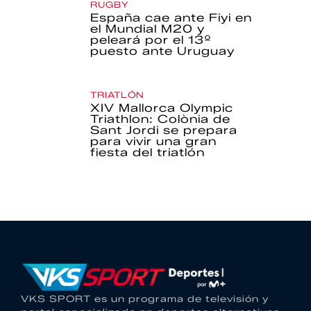
RUGBY
España cae ante Fiyi en
el Mundial M20 y
peleará por el 13º
puesto ante Uruguay
TRIATLÓN
XIV Mallorca Olympic
Triathlon: Colònia de
Sant Jordi se prepara
para vivir una gran
fiesta del triatlón
VKS SPORT es un programa de televisión y