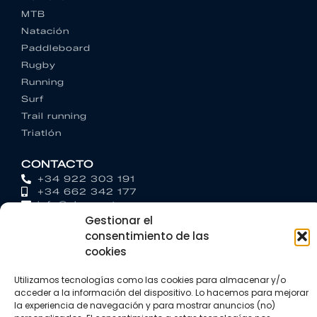
MTB
Natación
Paddleboard
Rugby
Running
Surf
Trail running
Triatlón
CONTACTO
+34 922 303 191
+34 662 342 177
info@vkssport.com
Gestionar el
SÍGUENOS
consentimiento de las
cookies
Utilizamos tecnologías como las cookies para almacenar y/o
acceder a la información del dispositivo. Lo hacemos para mejorar
la experiencia de navegación y para mostrar anuncios (no)
Aviso legal
Política de privacidad