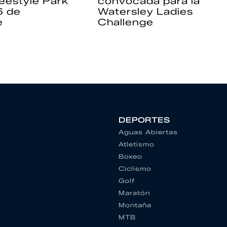
eestyle Park
convocada para la
6 de
Watersley Ladies
e
Challenge
DEPORTES
Aguas Abiertas
Atletismo
Boxeo
Ciclismo
Golf
Maratón
Montaña
MTB