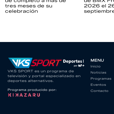
de completo a más de
de BMX Fr
tres meses de su
2026 el 2
celebración
septiembr
MENU
Inicio
VKS SPORT es un programa de
Noticias
televisión y portal especializado en
Programas
deportes alternativos.
Eventos
Programa producido por:
Contacto