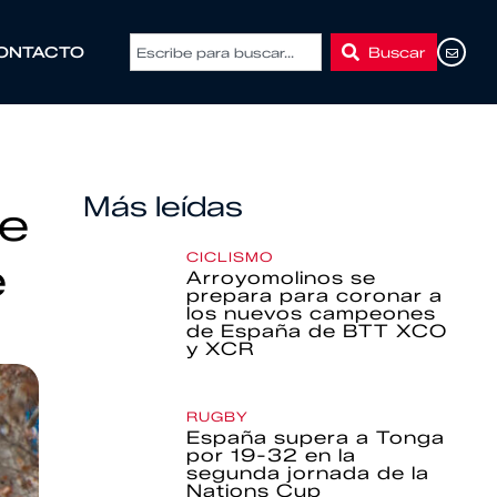
Buscar
ONTACTO
Más leídas
de
CICLISMO
e
Arroyomolinos se
prepara para coronar a
los nuevos campeones
de España de BTT XCO
y XCR
RUGBY
España supera a Tonga
por 19-32 en la
segunda jornada de la
Nations Cup